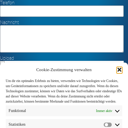
Telefon
Nachricht
Upload
Cookie-Zustimmung verwalten
Die Ford Paulsen & Thoms GmbH versichert, dass Ihre
Angaben ausschließlich für eigene Zwecke personenbezogen
Um dir ein optimales Erlebnis zu bieten, verwenden wir Technologien wie Cookies,
erfasst und gespeichert werden. Ich bin damit einverstanden,
um Geräteinformationen zu speichern und/oder darauf zuzugreifen. Wenn du diesen
dass meine Angaben nach datenschutzrechtlichen
Technologien zustimmst, können wir Daten wie das Surfverhalten oder eindeutige IDs
Bestimmungen gespeichert und weiter verarbeitet werden. Ich
auf dieser Website verarbeiten. Wenn du deine Zustimmung nicht erteilst oder
gestatte der Ford Paulsen & Thoms GmbH, mich telefonisch
zurückziehst, können bestimmte Merkmale und Funktionen beeinträchtigt werden.
oder per E-Mail zu kontaktieren.
Funktional
Immer aktiv
Senden
Statistiken
Alternative: