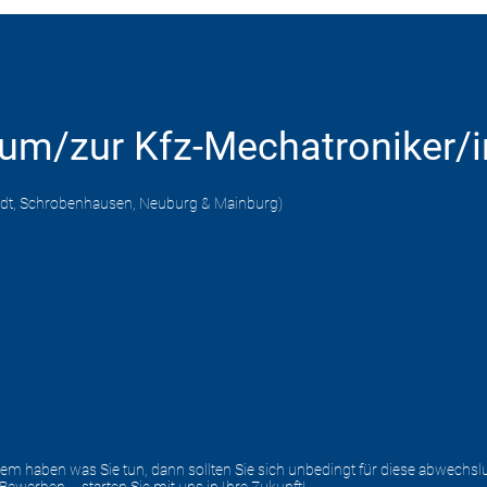
um/zur Kfz-Mechatroniker/i
tadt, Schrobenhausen, Neuburg & Mainburg)
n
m haben was Sie tun, dann sollten Sie sich unbedingt für diese abwechsl
Bewerben – starten Sie mit uns in Ihre Zukunft!