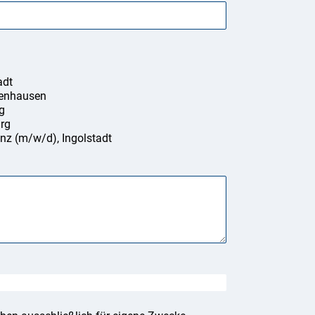
adt
benhausen
g
rg
nz (m/w/d), Ingolstadt