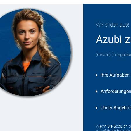
Wir bilden aus!
Azubi z
(m/w/d) (in Ingols
Ihre Aufgaben
Anforderunge
Unser Angebot
Wenn Sie Spaß an de
Ausbildung bei uns 