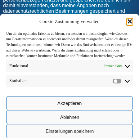
damit einverstanden, dass meine Angaben nach
datenschutzrechtlichen Bestimmungen gespeichert und
weiter verarbeitet werden. Ich gestatte der Auto-Weege
Cookie-Zustimmung verwalten
GmbH & Co KG, mich telefonisch oder per E-Mail zu
kontaktieren.
Um dir ein optimales Erlebnis zu bieten, verwenden wir Technologien wie Cookies,
um Geräteinformationen zu speichern und/oder darauf zuzugreifen. Wenn du diesen
Senden
Technologien zustimmst, können wir Daten wie das Surfverhalten oder eindeutige IDs
Alternative:
auf dieser Website verarbeiten. Wenn du deine Zustimmung nicht erteilst oder
zurückziehst, können bestimmte Merkmale und Funktionen beeinträchtigt werden.
Impressum Auto-Weege GmbH & Co KG »
Funktional
Immer aktiv
Statistiken
Akzeptieren
© 2019 STYLOJOB – Personalrecruiting & Jobservice
Ablehnen
Einstellungen speichern
Datenschutz
•
Impressum